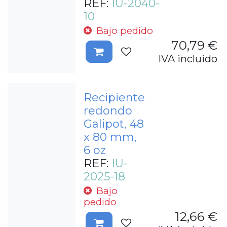
REF:
IU-2040-
10
Bajo pedido
70,79
€
IVA incluido
Recipiente
redondo
Galipot, 48
x 80 mm,
6 oz
REF:
IU-
2025-18
Bajo
pedido
12,66
€