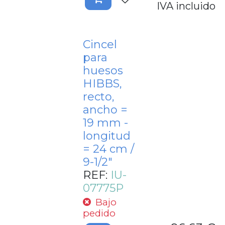
IVA incluido
Cincel
para
huesos
HIBBS,
recto,
ancho =
19 mm -
longitud
= 24 cm /
9-1/2"
REF:
IU-
07775P
Bajo
pedido