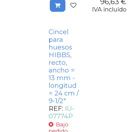
96,63
€
IVA incluido
Cincel
para
huesos
HIBBS,
recto,
ancho =
13 mm -
longitud
= 24 cm /
9-1/2"
REF:
IU-
07774P
Bajo
pedido