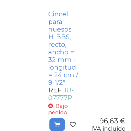
Cincel
para
huesos
HIBBS,
recto,
ancho =
32 mm -
longitud
= 24 cm /
9-1/2"
REF:
IU-
07777P
Bajo
pedido
96,63
€
IVA incluido