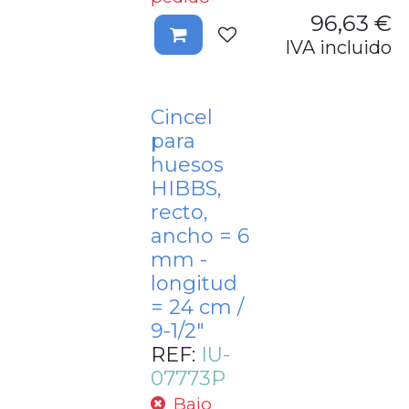
96,63
€
IVA incluido
Cincel
para
huesos
HIBBS,
recto,
ancho = 6
mm -
longitud
= 24 cm /
9-1/2"
REF:
IU-
07773P
Bajo