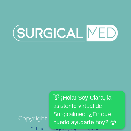
👋 ¡Hola! Soy Clara, la
asistente virtual de
Surgicalmed. ¿En qué
Copyright © SURGICALMED SL.
puedo ayudarte hoy? 😊
Català
|
English (US)
|
Español