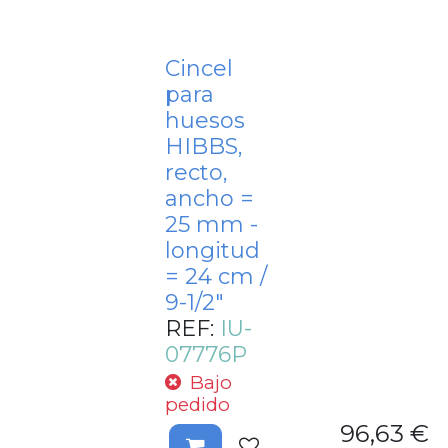
Cincel
para
huesos
HIBBS,
recto,
ancho =
25 mm -
longitud
= 24 cm /
9-1/2"
REF:
IU-
07776P
Bajo
pedido
96,63
€