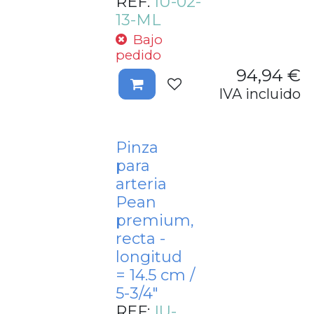
REF:
IU-02-
13-ML
Bajo
pedido
94,94
€
IVA incluido
Pinza
para
arteria
Pean
premium,
recta -
longitud
= 14.5 cm /
5-3/4"
REF:
IU-