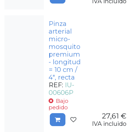
IVA incluido
Pinza
arterial
micro-
mosquito
premium
- longitud
= 10 cm /
4", recta
REF:
IU-
00606P
Bajo
pedido
27,61
€
IVA incluido