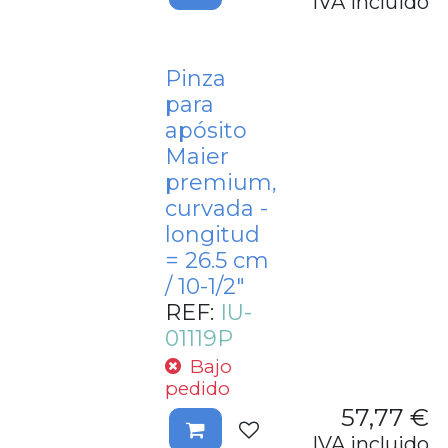
IVA incluido
Pinza
para
apósito
Maier
premium,
curvada -
longitud
= 26.5 cm
/ 10-1/2"
REF:
IU-
01119P
Bajo
pedido
57,77
€
IVA incluido