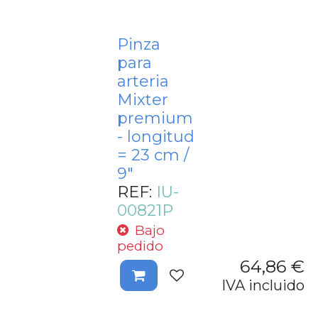
Pinza
para
arteria
Mixter
premium
- longitud
= 23 cm /
9"
REF:
IU-
00821P
Bajo
pedido
64,86
€
IVA incluido