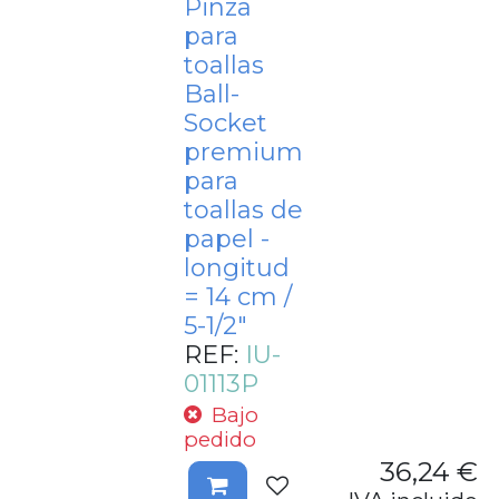
Pinza
para
toallas
Ball-
Socket
premium
para
toallas de
papel -
longitud
= 14 cm /
5-1/2"
REF:
IU-
01113P
Bajo
pedido
36,24
€