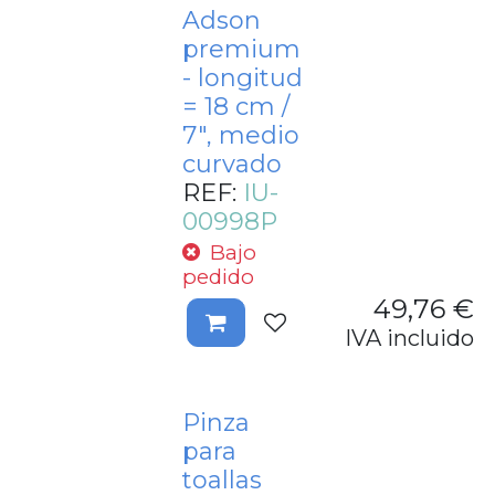
Adson
premium
- longitud
= 18 cm /
7", medio
curvado
REF:
IU-
00998P
Bajo
pedido
49,76
€
IVA incluido
Pinza
para
toallas