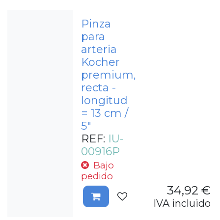
Pinza
para
arteria
Kocher
premium,
recta -
longitud
= 13 cm /
5"
REF:
IU-
00916P
Bajo
pedido
34,92
€
IVA incluido