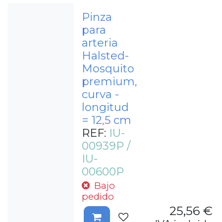
Pinza
para
arteria
Halsted-
Mosquito
premium,
curva -
longitud
= 12,5 cm
REF:
IU-
00939P /
IU-
00600P
Bajo
pedido
25,56
€