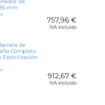
tenedor de
 285 mm
es
757,96
€
IVA incluido
Barrera de
año Completo
 Esterilización
es
912,67
€
IVA incluido