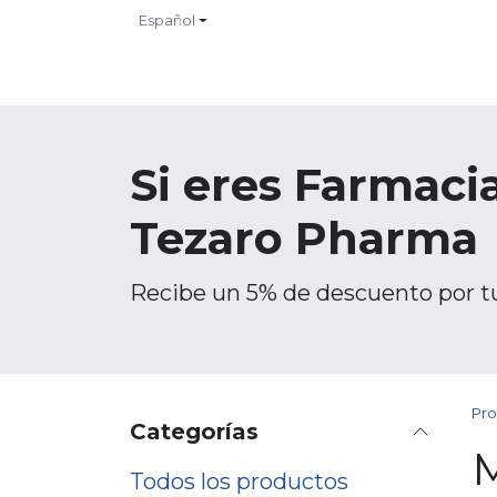
Ir al contenido
Español
INICIO
TIENDA
CONTACTO
CATALOGOS
NO
Si eres Farmacia
Tezaro Pharma
Recibe un 5% de descuento por t
Pro
Categorías
Todos los productos