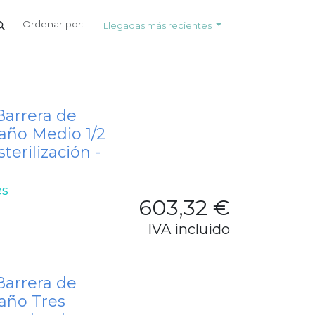
Ordenar por:
Llegadas más recientes
Barrera de
ño Medio 1/2
erilización -
es
603,32
€
IVA incluido
Barrera de
año Tres