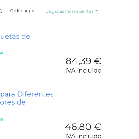
Ordenar por:
Llegadas más recientes
quetas de
es
84,39
€
IVA incluido
 para Diferentes
ores de
es
46,80
€
IVA incluido