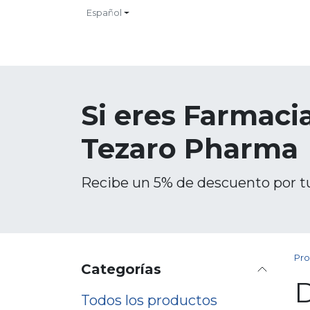
Ir al contenido
Español
INICIO
TIENDA
CONTACTO
CATALOGOS
NO
Si eres Farmacia
Tezaro Pharma
Recibe un 5% de descuento por t
Pro
Categorías
D
Todos los productos