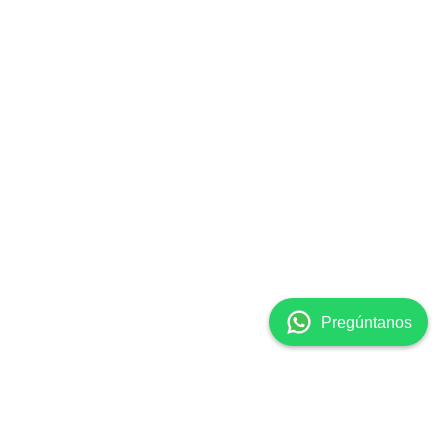
👋 ¡Hola! Soy Clara, la
asistente virtual de
Surgicalmed. ¿En qué
puedo ayudarte hoy? 😊
Pregúntanos