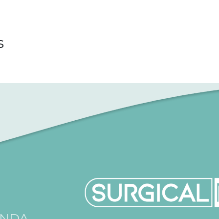
s
ENDA