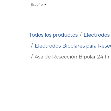
Ir al contenido
Español
INICIO
TIENDA
CONTACTO
CATALOGOS
NO
Todos los productos
Electrodos
Electrodos Bipolares para Res
Asa de Resección Bipolar 24 F