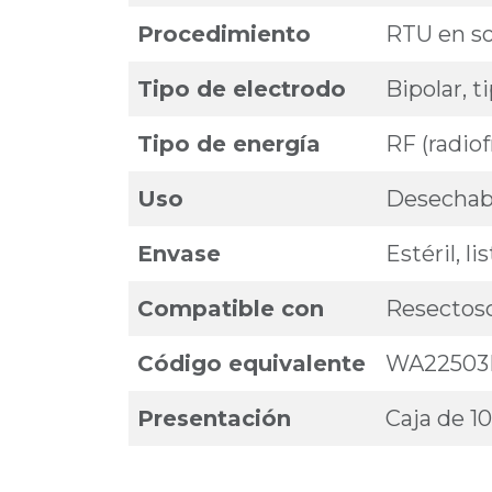
Procedimiento
RTU en so
Tipo de electrodo
Bipolar, t
Tipo de energía
RF (radio
Uso
Desechabl
Envase
Estéril, l
Compatible con
Resectos
Código equivalente
WA2250
Presentación
Caja de 1