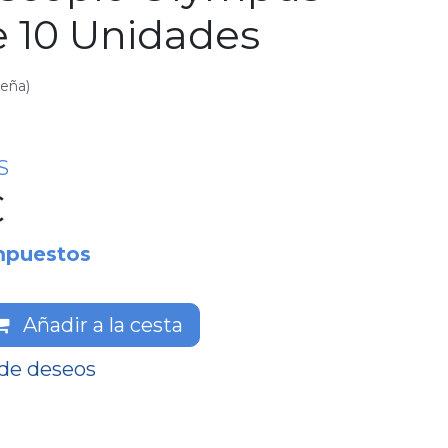
e 10 Unidades
seña)
S
€
mpuestos
Añadir a la cesta
 de deseos