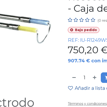
- Caja d
(0 re
Bajo pedido
REF:
IU-R1249W
750,20
907.74
€
con i
Añadir a lista
ctrodo
Términos y condiciones