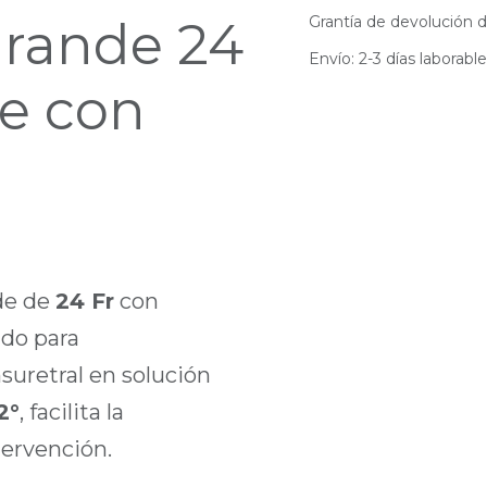
Grande 24
Grantía de devolución d
Envío: 2-3 días laborabl
e con
nde de
24 Fr
con
do para
suretral en solución
2°
, facilita la
tervención.