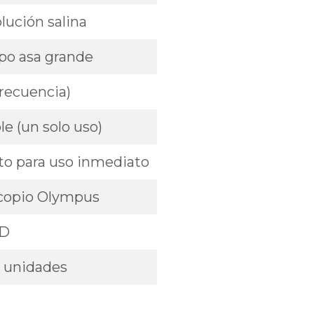
lución salina
ipo asa grande
frecuencia)
e (un solo uso)
isto para uso inmediato
copio Olympus
3D
0 unidades