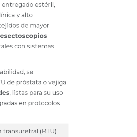
 entregado estéril,
ínica y alto
 tejidos de mayor
resectoscopios
tales con sistemas
abilidad, se
 de próstata o vejiga.
des
, listas para su uso
radas en protocolos
 transuretral (RTU)