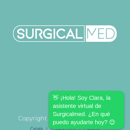
👋 ¡Hola! Soy Clara, la
asistente virtual de
Surgicalmed. ¿En qué
Copyright © SURGICALMED SL.
puedo ayudarte hoy? 😊
Català
|
English (US)
|
Español