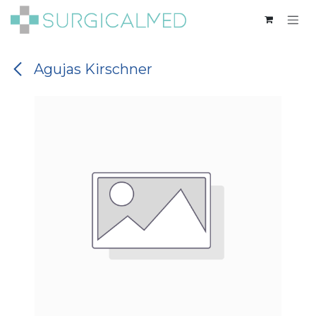
Ir al contenido
Agujas Kirschner