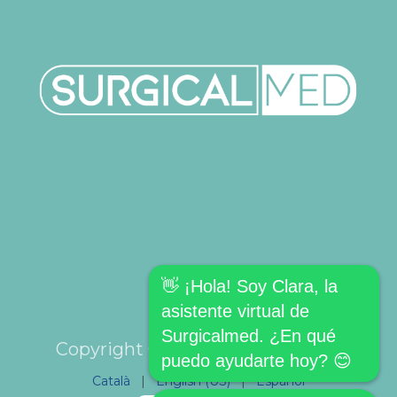
👋 ¡Hola! Soy Clara, la
asistente virtual de
Surgicalmed. ¿En qué
Copyright © SURGICALMED SL.
puedo ayudarte hoy? 😊
Català
|
English (US)
|
Español