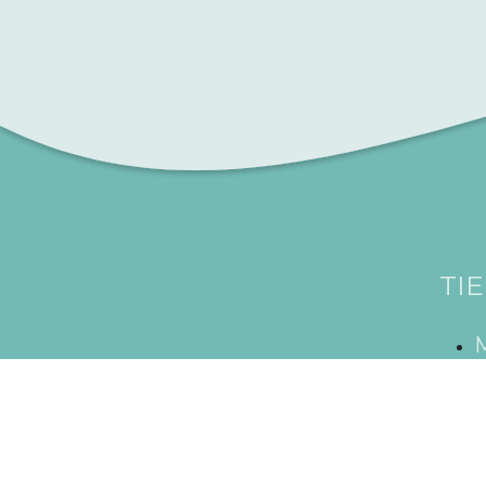
TI
M
M
D