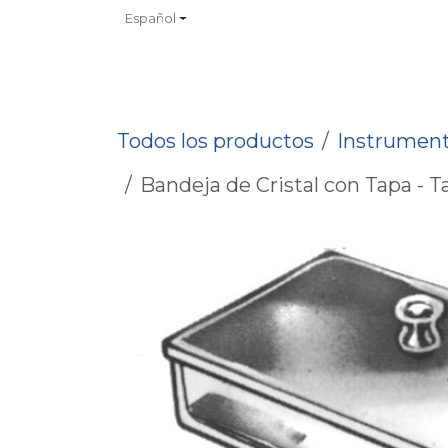
Ir al contenido
Español
INICIO
TIENDA
CONTACTO
CATALOGOS
NO
Todos los productos
Instrument
Bandeja de Cristal con Tapa -