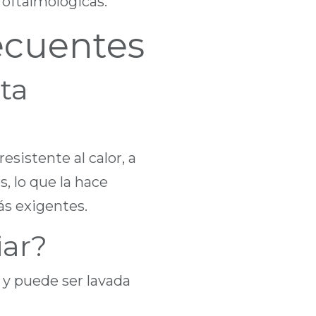
 oftalmológicas.
ecuentes
sta
esistente al calor, a
s, lo que la hace
ás exigentes.
iar?
r y puede ser lavada