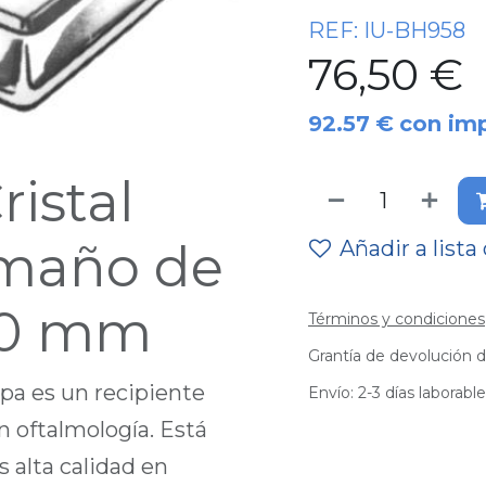
REF:
IU-BH958
76,50
€
92.57
€
con im
istal
amaño de
Añadir a lista
 50 mm
Términos y condiciones
Grantía de devolución d
pa es un recipiente
Envío: 2-3 días laborabl
n oftalmología. Está
 alta calidad en