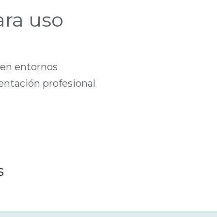
ra uso
r en entornos
entación profesional
s