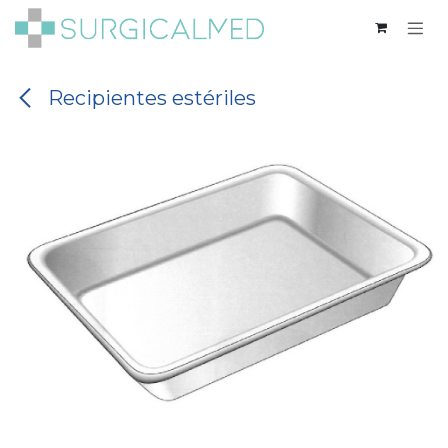
Ir al contenido
Recipientes estériles