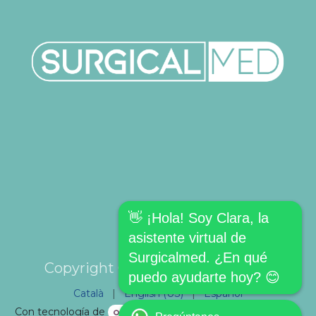
👋 ¡Hola! Soy Clara, la
asistente virtual de
Surgicalmed. ¿En qué
Copyright © SURGICALMED SL.
puedo ayudarte hoy? 😊
Català
|
English (US)
|
Español
Con tecnología de
- El mejor
Comercio electrónico