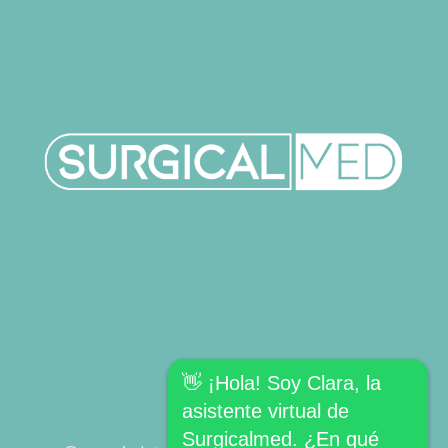
👋 ¡Hola! Soy Clara, la
asistente virtual de
Surgicalmed. ¿En qué