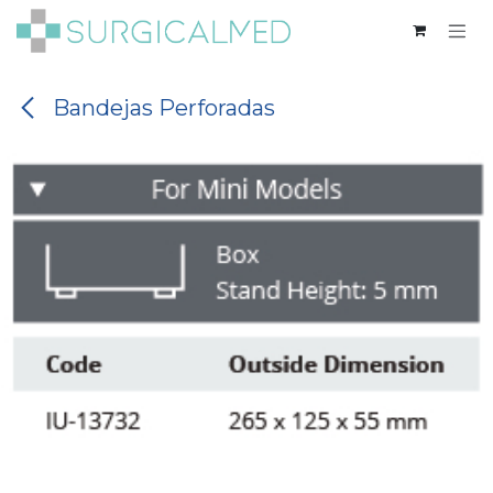
Ir al contenido
Bandejas Perforadas