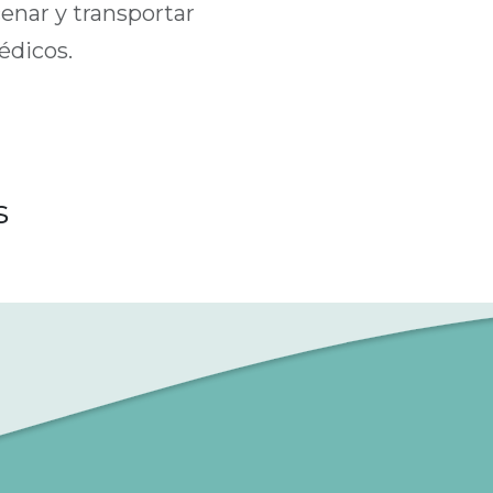
cenar y transportar
édicos.
s