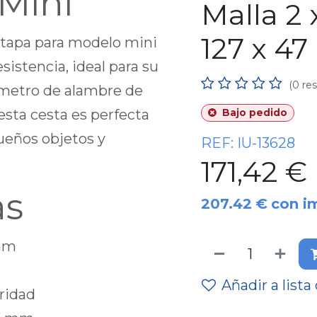
Mini
Malla 2 
127 x 4
 tapa para modelo mini
sistencia, ideal para su
(0 re
iámetro de alambre de
esta cesta es perfecta
Bajo pedido
ueños objetos y
REF:
IU-13628
171,42
€
as
207.42
€
con i
 mm
Añadir a lista
ridad