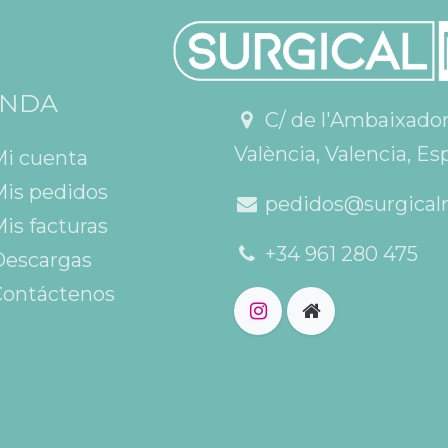
ENDA
C/ de l'Ambaixador V
València, Valencia, Es
Mi cuenta
is pedidos
pedidos@surgical
is facturas
+34 961 280 475
escargas
ontáctenos