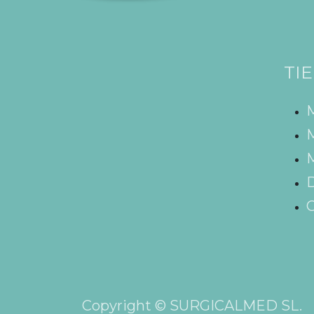
TI
M
M
D
C
Copyright © SURGICALMED SL.