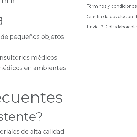
47 mm
Términos y condiciones
a
Grantía de devolución d
Envío: 2-3 días laborabl
 de pequeños objetos
consultorios médicos
 médicos en ambientes
ecuentes
istente?
eriales de alta calidad