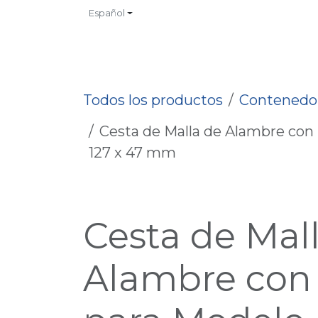
Ir al contenido
Español
INICIO
TIENDA
CONTACTO
CATALOGOS
NO
Todos los productos
Contenedor
Cesta de Malla de Alambre con
127 x 47 mm
Cesta de Mal
Alambre con