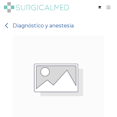
Ir al contenido
Diagnóstico y anestesia