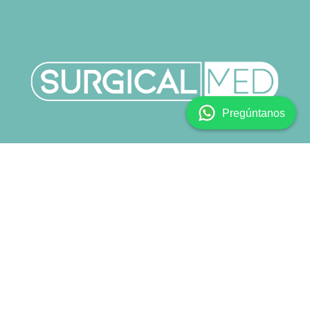
Pregúntanos
Copyright © SURGICALMED SL.
Català
|
English (US)
|
Español