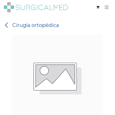
Ir al contenido
Cirugía ortopédica