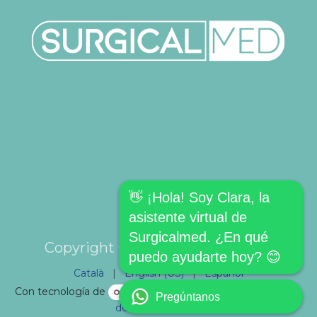
👋 ¡Hola! Soy Clara, la
asistente virtual de
Surgicalmed. ¿En qué
Copyright © SURGICALMED SL.
puedo ayudarte hoy? 😊
Català
|
English (US)
|
Español
Con tecnología de
- El mejor
Comercio electrónico
Pregúntanos
de código abierto