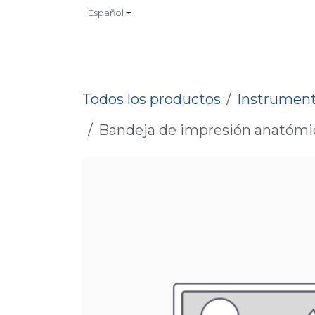
Ir al contenido
Español
INICIO
TIENDA
CONTACTO
CATALOGOS
NO
Todos los productos
Instrument
Bandeja de impresión anatómic