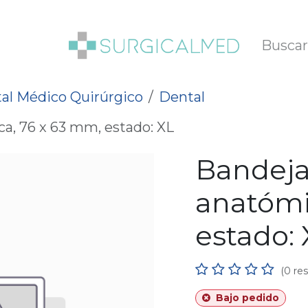
SOTROS
BLOG
al Médico Quirúrgico
Dental
a, 76 x 63 mm, estado: XL
Bandeja
anatómi
estado: 
(0 re
Bajo pedido