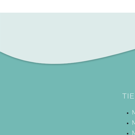
TI
M
M