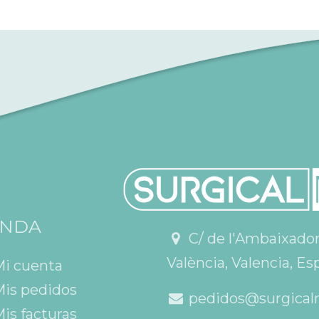
ENDA
C/ de l'Ambaixador V
València, Valencia, Es
Mi cuenta
is pedidos
pedidos@surgical
is facturas