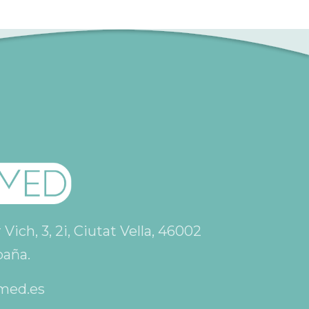
ich, 3, 2i, Ciutat Vella, 46002
paña.
med.es