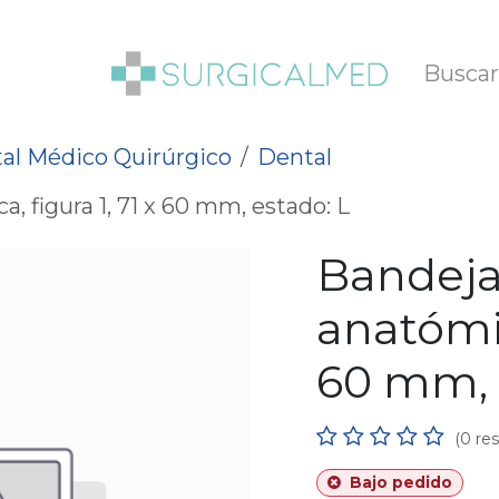
SOTROS
BLOG
al Médico Quirúrgico
Dental
 figura 1, 71 x 60 mm, estado: L
Bandeja
anatómic
60 mm, 
(0 re
Bajo pedido