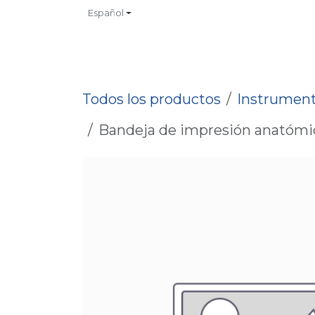
Ir al contenido
Español
INICIO
TIENDA
CONTACTO
CATALOGOS
NO
Todos los productos
Instrument
Bandeja de impresión anatómica,