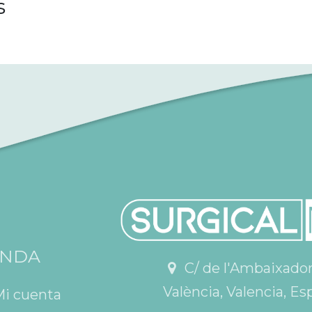
s
ENDA
C/ de l'Ambaixador V
València, Valencia, Es
Mi cuenta