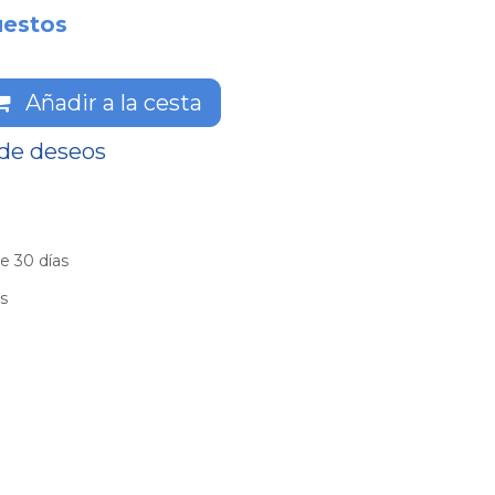
uestos
Añadir a la cesta
 de deseos
e 30 días
es