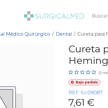
SOTROS
BLOG
al Médico Quirúrgico
Dental
Cureta para 
Cureta 
Hemingw
(0 re
Bajo pedido
REF:
IU-09087
7,61
€