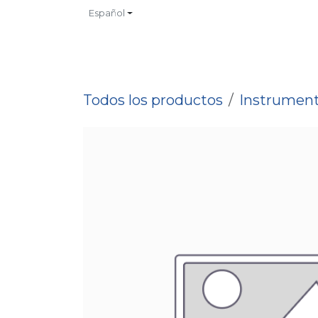
Ir al contenido
Español
INICIO
TIENDA
CONTACTO
CATALOGOS
NO
Todos los productos
Instrument