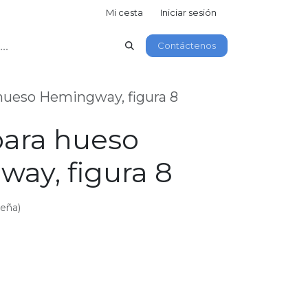
Mi cesta
Iniciar sesión
Contáctenos
hueso Hemingway, figura 8
para hueso
ay, figura 8
seña)