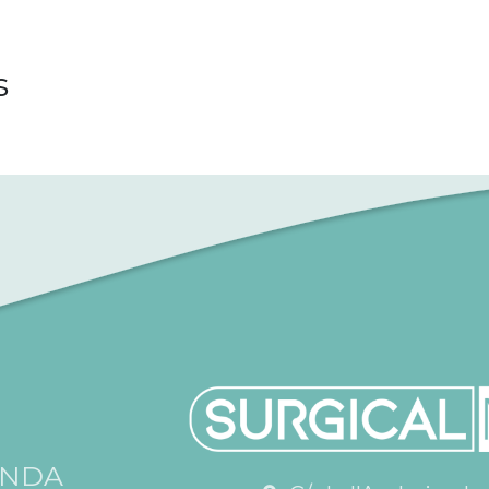
s
ENDA