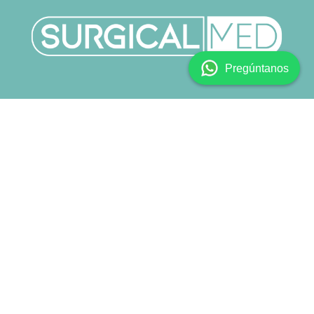
Pregúntanos
Copyright © SURGICALMED SL.
Català
|
English (US)
|
Español
Con tecnología de
- El mejor
Comercio electrónico
de código abierto