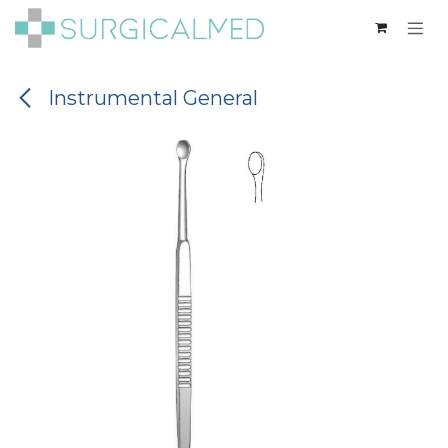
Ir al contenido
Instrumental General