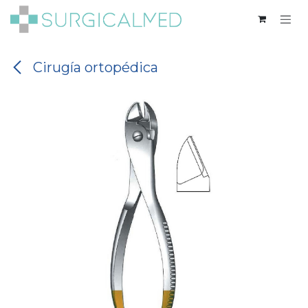
Ir al contenido
Cirugía ortopédica