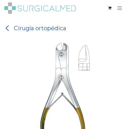
Ir al contenido
Cirugía ortopédica