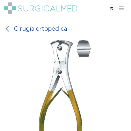
Ir al contenido
Cirugía ortopédica