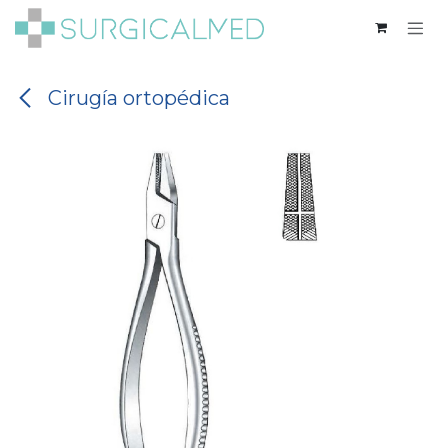
Ir al contenido
Cirugía ortopédica