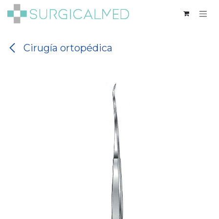
Ir al contenido
Cirugía ortopédica