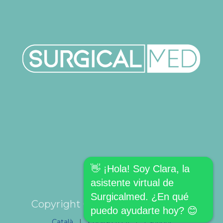
👋 ¡Hola! Soy Clara, la
asistente virtual de
Surgicalmed. ¿En qué
Copyright © SURGICALMED SL.
puedo ayudarte hoy? 😊
Català
|
English (US)
|
Español