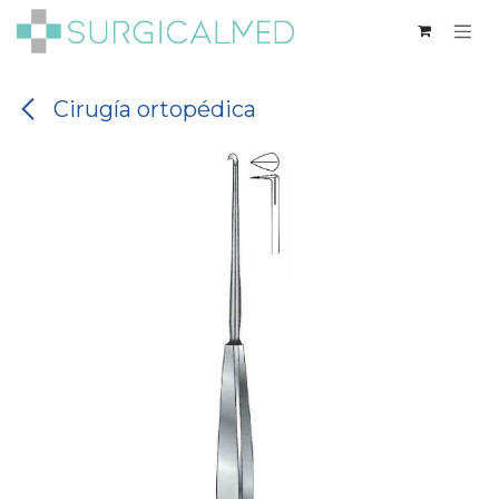
Ir al contenido
Cirugía ortopédica