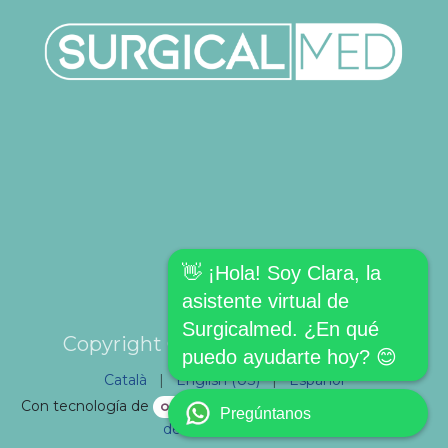
👋 ¡Hola! Soy Clara, la
asistente virtual de
Surgicalmed. ¿En qué
Copyright © SURGICALMED SL.
puedo ayudarte hoy? 😊
Català
|
English (US)
|
Español
Con tecnología de
- El mejor
Comercio electrónico
Pregúntanos
de código abierto