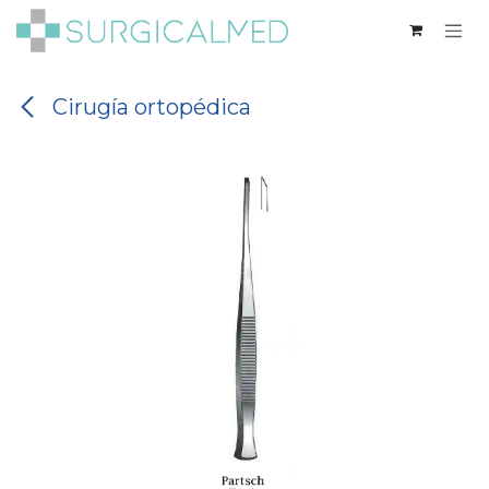
Ir al contenido
Cirugía ortopédica