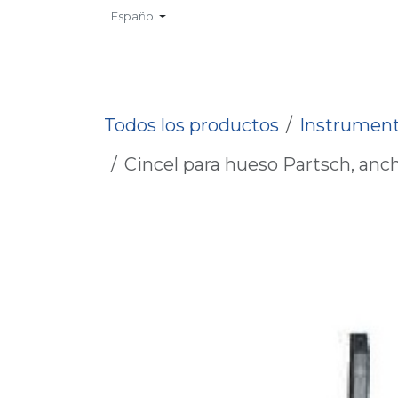
Ir al contenido
Español
INICIO
TIENDA
CONTACTO
CATALOGOS
NO
Todos los productos
Instrument
Cincel para hueso Partsch, anch