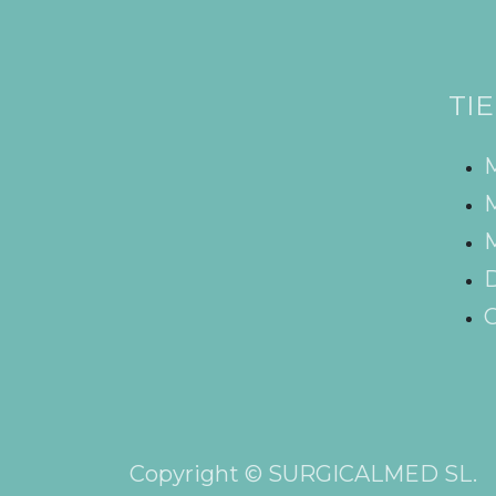
TI
M
M
D
C
Copyright © SURGICALMED SL.