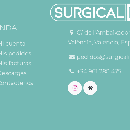
ENDA
C/ de l'Ambaixador V
València, Valencia, Es
Mi cuenta
is pedidos
pedidos@surgical
is facturas
+34 961 280 475
escargas
ontáctenos