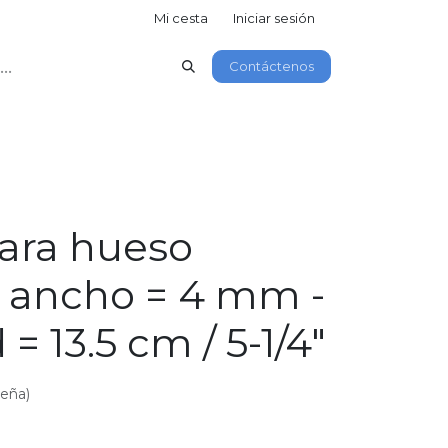
Mi cesta
Iniciar sesión
Contáctenos
para hueso
, ancho = 4 mm -
= 13.5 cm / 5-1/4"
seña)