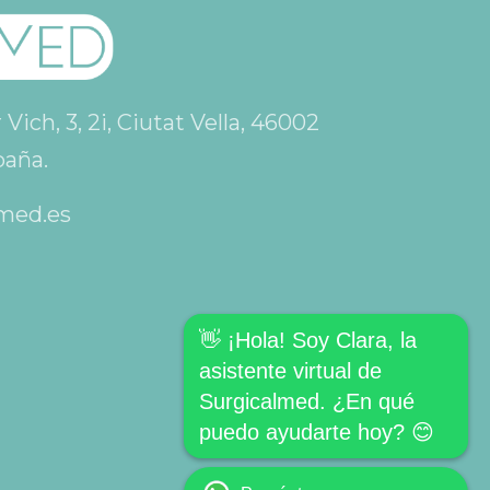
ich, 3, 2i, Ciutat Vella, 46002
paña.
med.es
👋 ¡Hola! Soy Clara, la
asistente virtual de
Surgicalmed. ¿En qué
puedo ayudarte hoy? 😊