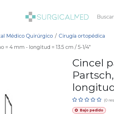
SOTROS
BLOG
al Médico Quirúrgico
Cirugía ortopédica
o = 4 mm - longitud = 13.5 cm / 5-1/4"
Cincel 
Partsch
longitud 
(0 re
Bajo pedido