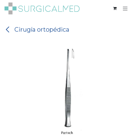
Ir al contenido
Cirugía ortopédica