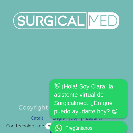
👋 ¡Hola! Soy Clara, la
asistente virtual de
Surgicalmed. ¿En qué
Copyright © SURGICALMED SL.
puedo ayudarte hoy? 😊
Català
|
English (US)
|
Español
Con tecnología de
- El mejor
Comercio electrónico
Pregúntanos
de código abierto