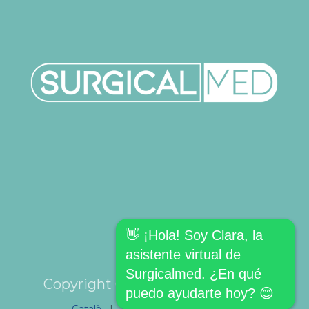
👋 ¡Hola! Soy Clara, la
asistente virtual de
Surgicalmed. ¿En qué
Copyright © SURGICALMED SL.
puedo ayudarte hoy? 😊