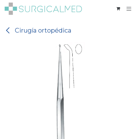
Ir al contenido
Cirugía ortopédica