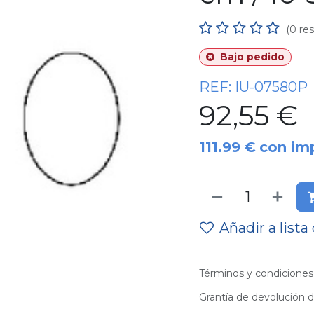
(0 re
Bajo pedido
REF:
IU-07580P
92,55
€
111.99
€
con im
Añadir a lista
Términos y condiciones
Grantía de devolución d