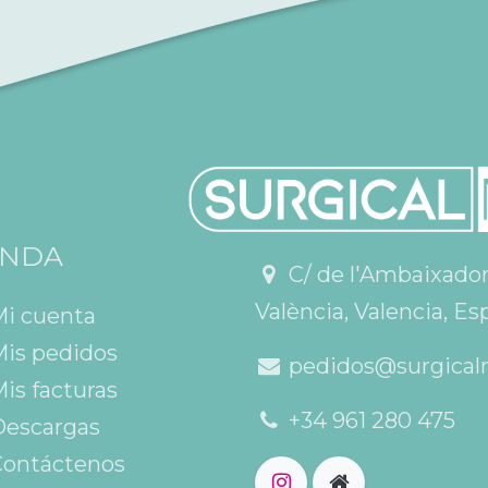
ENDA
C/ de l'Ambaixador V
València, Valencia, Es
Mi cuenta
is pedidos
pedidos@surgical
is facturas
+34 961 280 475
escargas
ontáctenos