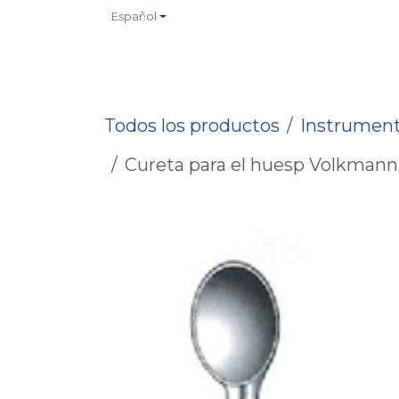
Ir al contenido
Español
INICIO
TIENDA
CONTACTO
CATALOGOS
NO
Todos los productos
Instrument
Cureta para el huesp Volkmann p