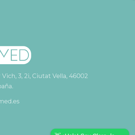
ich, 3, 2i, Ciutat Vella, 46002
paña.
med.es