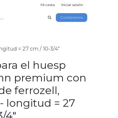
Mi cesta
Iniciar sesión
Contáctenos
gitud = 27 cm / 10-3/4"
para el huesp
nn premium con
e ferrozell,
 - longitud = 27
3/4"