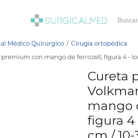
SOTROS
BLOG
al Médico Quirúrgico
Cirugía ortopédica
remium con mango de ferrozell, figura 4 - lon
Cureta 
Volkma
mango d
figura 4
cm / 10-