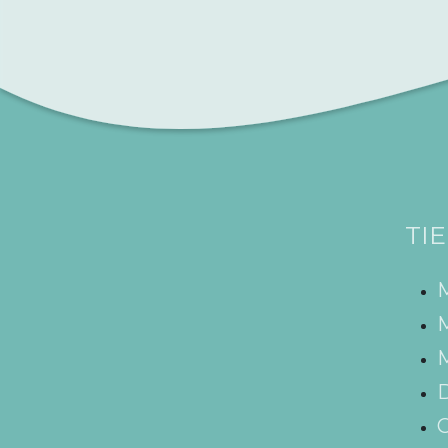
TI
M
M
D
C