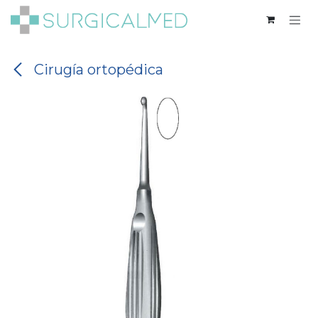
Ir al contenido
Cirugía ortopédica