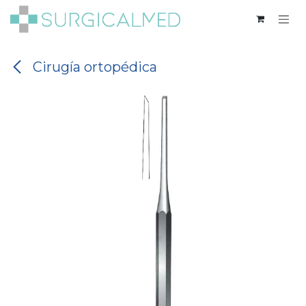
Ir al contenido
Cirugía ortopédica