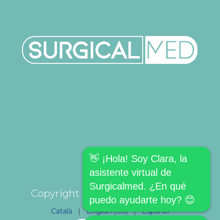
👋 ¡Hola! Soy Clara, la
asistente virtual de
Surgicalmed. ¿En qué
Copyright © SURGICALMED SL.
puedo ayudarte hoy? 😊
Català
|
English (US)
|
Español