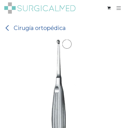
Ir al contenido
Cirugía ortopédica