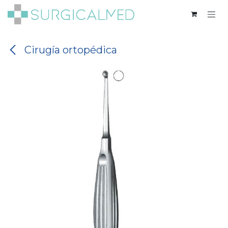
Ir al contenido
Cirugía ortopédica