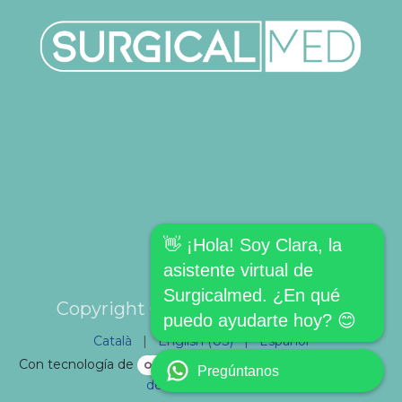
👋 ¡Hola! Soy Clara, la
asistente virtual de
Surgicalmed. ¿En qué
Copyright © SURGICALMED SL.
puedo ayudarte hoy? 😊
Català
|
English (US)
|
Español
Con tecnología de
- El mejor
Comercio electrónico
Pregúntanos
de código abierto