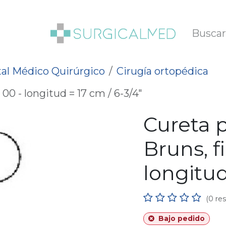
SOTROS
BLOG
al Médico Quirúrgico
Cirugía ortopédica
00 - longitud = 17 cm / 6-3/4"
Cureta 
Bruns, f
longitud
(0 re
Bajo pedido