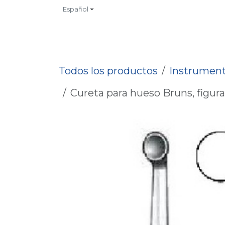
Ir al contenido
Español
INICIO
TIENDA
CONTACTO
CATALOGOS
NO
Todos los productos
Instrument
Cureta para hueso Bruns, figura 