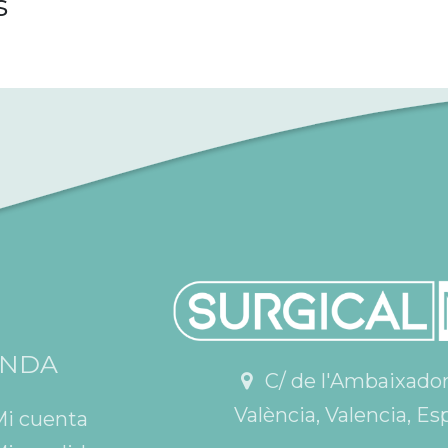
s
ENDA
C/ de l'Ambaixador V
València, Valencia, Es
Mi cuenta