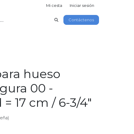
Mi cesta
Iniciar sesión
Contáctenos
para hueso
igura 00 -
 = 17 cm / 6-3/4"
seña)