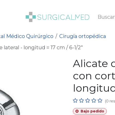
SOTROS
BLOG
al Médico Quirúrgico
Cirugía ortopédica
lateral - longitud = 17 cm / 6-1/2"
Alicate
con cort
longitud
(0 re
Bajo pedido