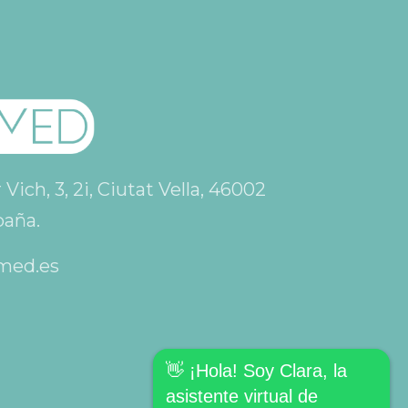
ich, 3, 2i, Ciutat Vella, 46002
paña.
med.es
👋 ¡Hola! Soy Clara, la
asistente virtual de