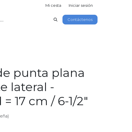
Mi cesta
Iniciar sesión
Contáctenos
 de punta plana
e lateral -
 = 17 cm / 6-1/2"
seña)