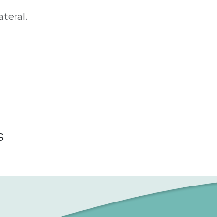
teral.
s