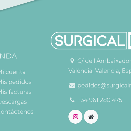
ENDA
C/ de l'Ambaixador V
València, Valencia, Es
Mi cuenta
is pedidos
pedidos@surgical
is facturas
+34 961 280 475
escargas
ontáctenos