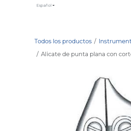
Ir al contenido
Español
INICIO
TIENDA
CONTACTO
CATALOGOS
NO
Todos los productos
Instrument
Alicate de punta plana con corte 