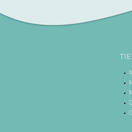
TI
M
M
D
C