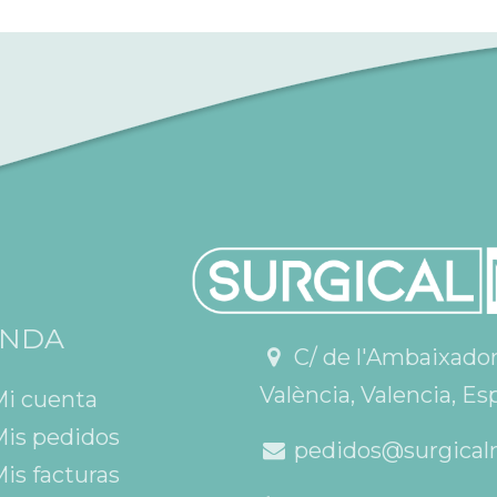
ENDA
C/ de l'Ambaixador V
València, Valencia, Es
Mi cuenta
is pedidos
pedidos@surgical
is facturas