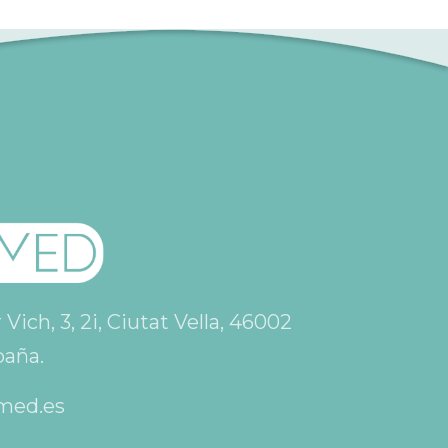
ich, 3, 2i, Ciutat Vella, 46002
paña.
med.es