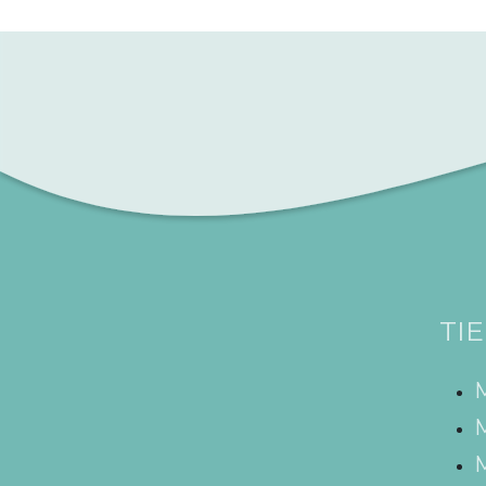
TI
M
M