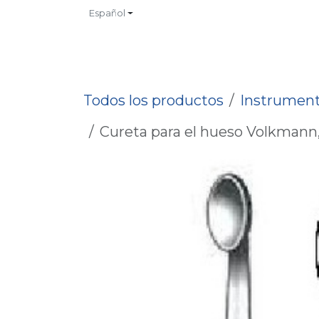
Ir al contenido
Español
INICIO
TIENDA
CONTACTO
CATALOGOS
NO
Todos los productos
Instrument
Cureta para el hueso Volkmann, f