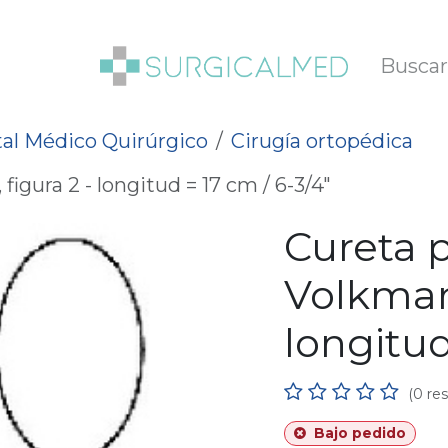
SOTROS
BLOG
al Médico Quirúrgico
Cirugía ortopédica
igura 2 - longitud = 17 cm / 6-3/4"
Cureta 
Volkmann
longitud
(0 re
Bajo pedido