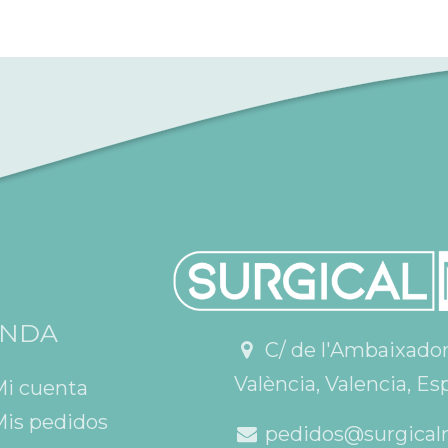
ENDA
C/ de l'Ambaixador V
València, Valencia, Es
Mi cuenta
is pedidos
pedidos@surgical