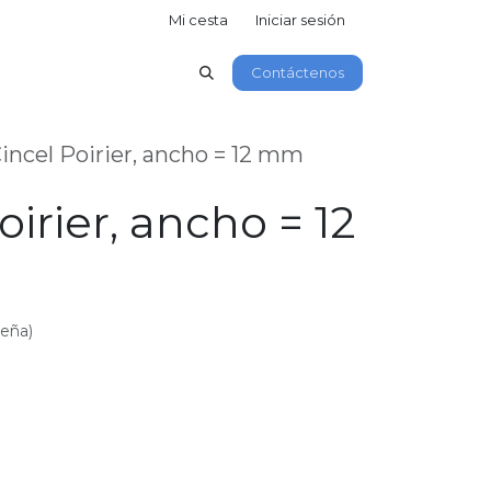
Mi cesta
Iniciar sesión
Contáctenos
incel Poirier, ancho = 12 mm
oirier, ancho = 12
seña)