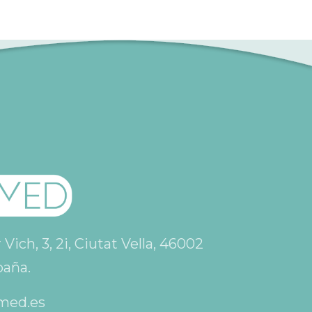
ich, 3, 2i, Ciutat Vella, 46002
paña.
med.es