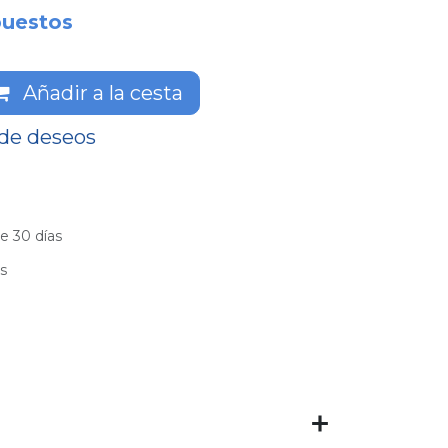
puestos
Añadir a la cesta
 de deseos
e 30 días
es