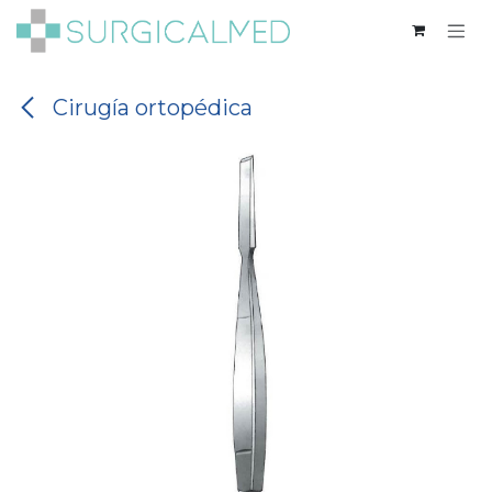
Ir al contenido
Cirugía ortopédica