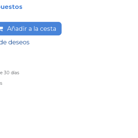
puestos
Añadir a la cesta
 de deseos
e 30 días
es