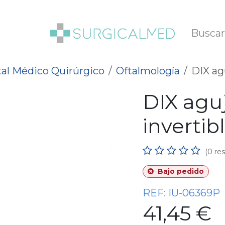
SOTROS
BLOG
al Médico Quirúrgico
Oftalmología
DIX ag
DIX aguj
inverti
(0 re
Bajo pedido
REF:
IU-06369P
41,45
€