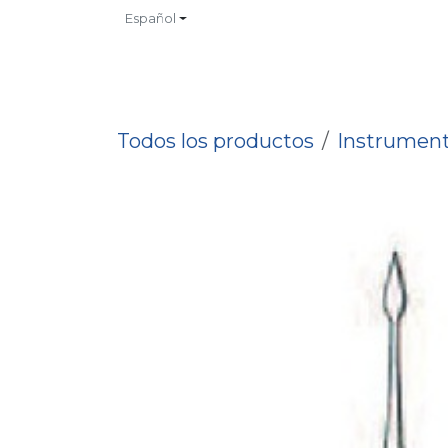
Ir al contenido
Español
INICIO
TIENDA
CONTACTO
CATALOGOS
NO
Todos los productos
Instrument