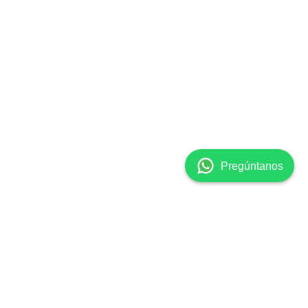
👋 ¡Hola! Soy Clara, la
asistente virtual de
Surgicalmed. ¿En qué
puedo ayudarte hoy? 😊
Pregúntanos