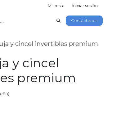
Mi cesta
Iniciar sesión
Contáctenos
uja y cincel invertibles premium
a y cincel
bles premium
seña)