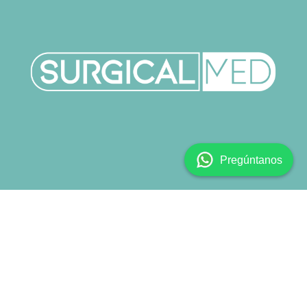
Pregúntanos
Copyright © SURGICALMED SL.
Català
|
English (US)
|
Español