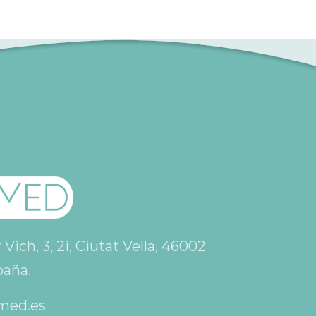
ich, 3, 2i, Ciutat Vella, 46002
paña.
med.es