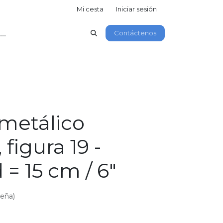
Mi cesta
Iniciar sesión
Contáctenos
 metálico
figura 19 -
 = 15 cm / 6"
seña)