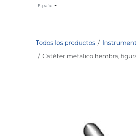
Ir al contenido
Español
INICIO
TIENDA
CONTACTO
CATALOGOS
NO
Todos los productos
Instrument
Catéter metálico hembra, figura 