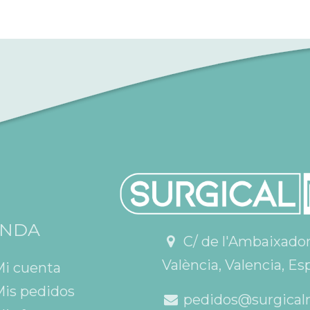
ENDA
C/ de l'Ambaixador V
València, Valencia, Es
Mi cuenta
is pedidos
pedidos@surgical