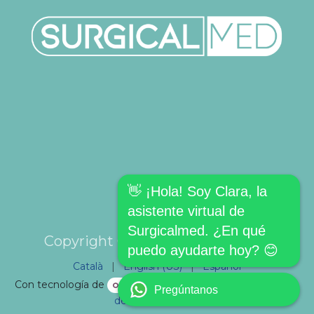
👋 ¡Hola! Soy Clara, la
asistente virtual de
Surgicalmed. ¿En qué
Copyright © SURGICALMED SL.
puedo ayudarte hoy? 😊
Català
|
English (US)
|
Español
Con tecnología de
- El mejor
Comercio electrónico
Pregúntanos
de código abierto