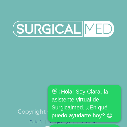
👋 ¡Hola! Soy Clara, la
asistente virtual de
Surgicalmed. ¿En qué
Copyright © SURGICALMED SL.
puedo ayudarte hoy? 😊
Català
|
English (US)
|
Español