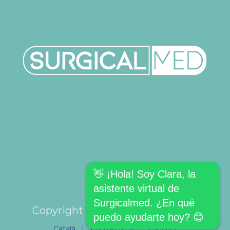
👋 ¡Hola! Soy Clara, la
asistente virtual de
Surgicalmed. ¿En qué
Copyright © SURGICALMED SL.
puedo ayudarte hoy? 😊
Català
|
English (US)
|
Español