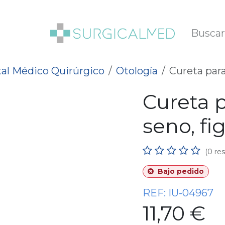
SOTROS
BLOG
al Médico Quirúrgico
Otología
Cureta para
Cureta 
seno, fi
(0 re
Bajo pedido
REF:
IU-04967
11,70
€