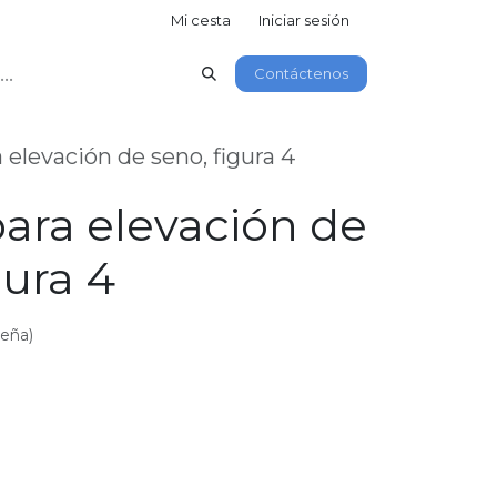
Mi cesta
Iniciar sesión
Contáctenos
 elevación de seno, figura 4
para elevación de
gura 4
seña)