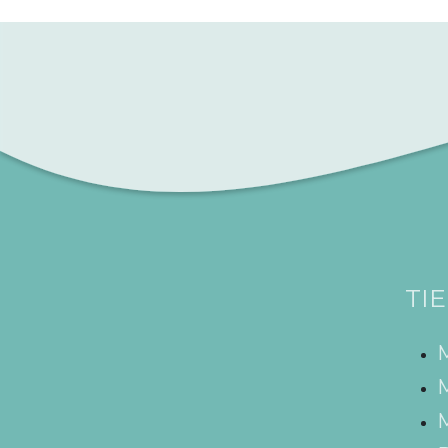
TI
M
M