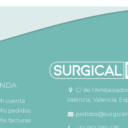
ENDA
C/ de l'Ambaixador V
València, Valencia, Es
Mi cuenta
is pedidos
pedidos@surgical
is facturas