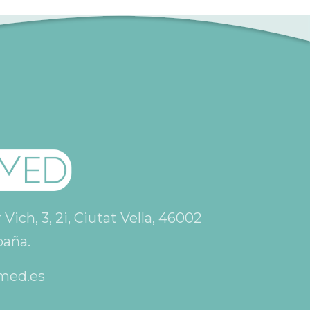
ich, 3, 2i, Ciutat Vella, 46002
paña.
med.es