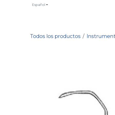
Ir al contenido
Español
INICIO
TIENDA
CONTACTO
CATALOGOS
NO
Todos los productos
Instrument