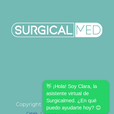
👋 ¡Hola! Soy Clara, la
asistente virtual de
Surgicalmed. ¿En qué
Copyright © SURGICALMED SL.
puedo ayudarte hoy? 😊
Català
|
English (US)
|
Español