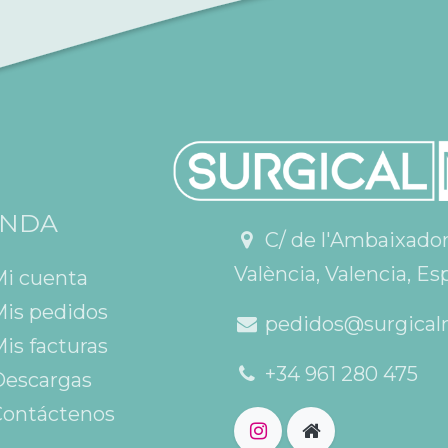
ENDA
C/ de l'Ambaixador V
València, Valencia, Es
Mi cuenta
is pedidos
pedidos@surgical
is facturas
+34 961 280 475
escargas
ontáctenos