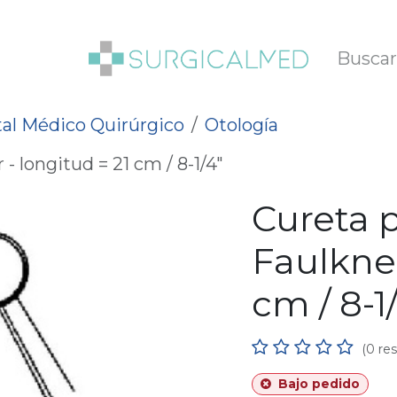
SOTROS
BLOG
al Médico Quirúrgico
Otología
- longitud = 21 cm / 8-1/4"
Cureta 
Faulkner
cm / 8-1
(0 re
Bajo pedido