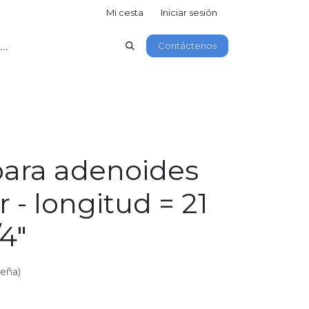
Mi cesta
Iniciar sesión
Contáctenos
para adenoides
 - longitud = 21
/4"
seña)