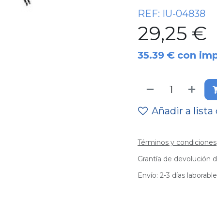
REF:
IU-04838
29,25
€
35.39
€
con im
Añadir a lista
Términos y condiciones
Grantía de devolución d
Envío: 2-3 días laborabl