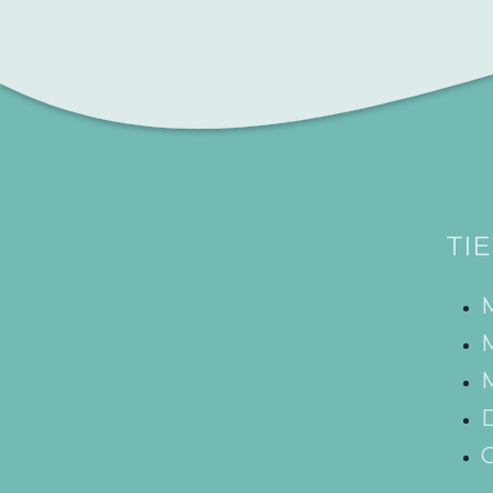
TI
M
M
D
C