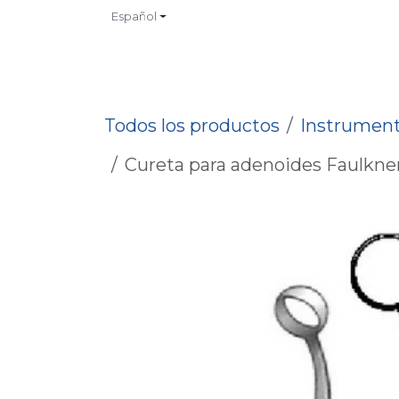
Ir al contenido
Español
INICIO
TIENDA
CONTACTO
CATALOGOS
NO
Todos los productos
Instrument
Cureta para adenoides Faulkner 