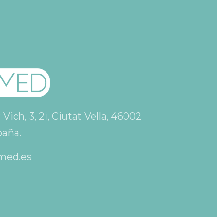
ich, 3, 2i, Ciutat Vella, 46002
paña.
med.es
👋 ¡Hola! Soy Clara, la