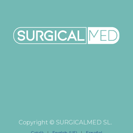
👋 ¡Hola! Soy Clara, la
asistente virtual de
Surgicalmed. ¿En qué
Copyright © SURGICALMED SL.
puedo ayudarte hoy? 😊